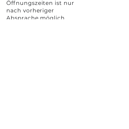
Öffnungszeiten ist nur
nach vorheriger
Absprache möglich.
3. Verhalten in den
Räumen
3.1. Rücksichtnahme auf
andere Mieter:innen wird
vorausgesetzt.
Insbesondere hinsichtlich
Lautstärke und
Telefonaten.
3.2. Musik oder Audio nur
mit Kopfhörern oder in
angemessener Lautstärke.
3.3. Tiere sind in den
Räumlichkeiten nur nach